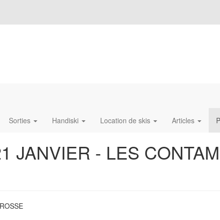
Sorties
Handiski
Location de skis
Articles
P
21 JANVIER - LES CONTAM
EROSSE