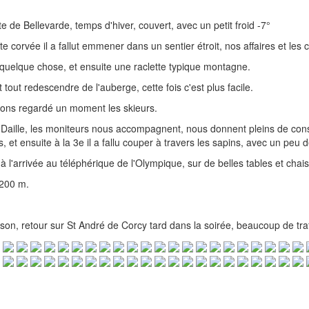
de Bellevarde, temps d'hiver, couvert, avec un petit froid -7°
e corvée il a fallut emmener dans un sentier étroit, nos affaires et les
té quelque chose, et ensuite une raclette typique montagne.
t tout redescendre de l'auberge, cette fois c'est plus facile.
vons regardé un moment les skieurs.
la Daille, les moniteurs nous accompagnent, nous donnent pleins de cons
 et ensuite à la 3e il a fallu couper à travers les sapins, avec un peu d
e à l'arrivée au téléphérique de l'Olympique, sur de belles tables et cha
3200 m.
ison, retour sur St André de Corcy tard dans la soirée, beaucoup de traf