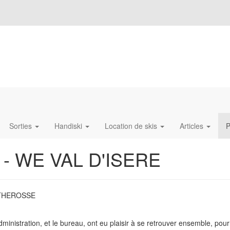
Sorties
Handiski
Location de skis
Articles
P
C - WE VAL D'ISERE
ATHEROSSE
nistration, et le bureau, ont eu plaisir à se retrouver ensemble, pour 