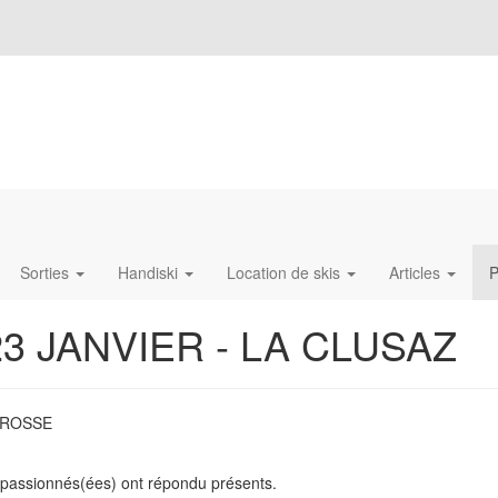
Sorties
Handiski
Location de skis
Articles
P
23 JANVIER - LA CLUSAZ
EROSSE
63 passionnés(ées) ont répondu présents.